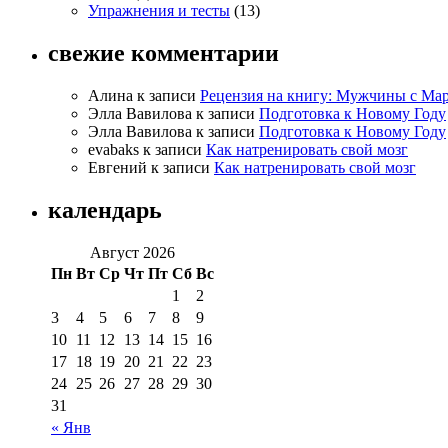
Упражнения и тесты
(13)
свежие комментарии
Алина к записи
Рецензия на книгу: Мужчины с Ма
Элла Вавилова к записи
Подготовка к Новому Году
Элла Вавилова к записи
Подготовка к Новому Году
evabaks к записи
Как натренировать свой мозг
Евгений к записи
Как натренировать свой мозг
календарь
Август 2026
Пн
Вт
Ср
Чт
Пт
Сб
Вс
1
2
3
4
5
6
7
8
9
10
11
12
13
14
15
16
17
18
19
20
21
22
23
24
25
26
27
28
29
30
31
« Янв