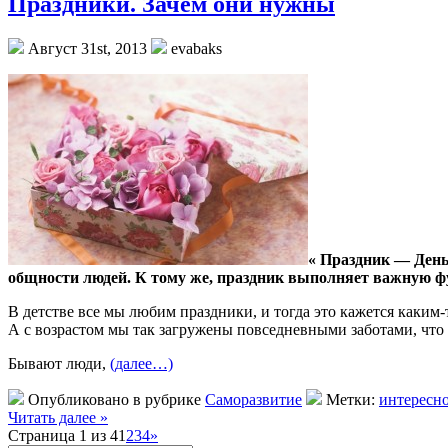
Праздники. Зачем они нужны
Август 31st, 2013
evabaks
« Праздник — День
общности людей. К тому же, праздник выполняет важную 
В детстве все мы любим праздники, и тогда это кажется каким
А с возрастом мы так загружены повседневными заботами, что 
Бывают люди,
(далее…)
Опубликовано в рубрике
Саморазвитие
Метки:
интересн
Читать далее »
Страница 1 из 4
1
2
3
4
»