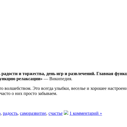
 радости и торжества, день игр и развлечений. Главная фун
функцию релаксации»
— Википедия.
-то волшебством. Это всегда улыбки, веселье и хорошее настро
часто о них просто забываем.
о
,
радость
,
саморазвитие
,
счастье
1 комментарий »