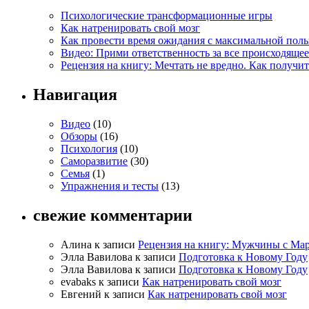
Психологические трансформационные игры
Как натренировать свой мозг
Как провести время ожидания с максимальной поль
Видео: Прими ответственность за все происходящее
Рецензия на книгу: Мечтать не вредно. Как получит
Навигация
Видео
(10)
Обзоры
(16)
Психология
(10)
Саморазвитие
(30)
Семья
(1)
Упражнения и тесты
(13)
свежие комментарии
Алина к записи
Рецензия на книгу: Мужчины с Ма
Элла Вавилова к записи
Подготовка к Новому Году
Элла Вавилова к записи
Подготовка к Новому Году
evabaks к записи
Как натренировать свой мозг
Евгений к записи
Как натренировать свой мозг