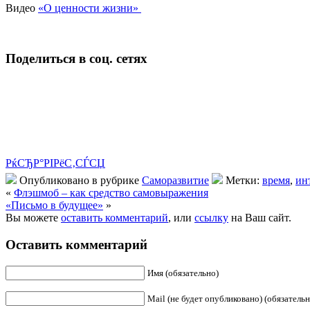
Видео
«О ценности жизни»
Поделиться в соц. сетях
РќСЂР°РІРёС‚СЃСЏ
Опубликовано в рубрике
Саморазвитие
Метки:
время
,
ин
«
Флэшмоб – как средство самовыражения
«Письмо в будущее»
»
Вы можете
оставить комментарий
, или
ссылку
на Ваш сайт.
Оставить комментарий
Имя (обязательно)
Mail (не будет опубликовано) (обязательн