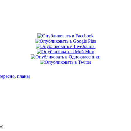
тересно
,
планы
о)