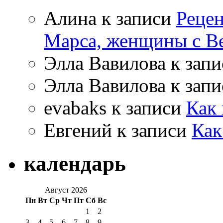
Алина к записи
Рецен
Марса, женщины с В
Элла Вавилова к зап
Элла Вавилова к зап
evabaks к записи
Как 
Евгений к записи
Как
календарь
Август 2026
Пн
Вт
Ср
Чт
Пт
Сб
Вс
1
2
3
4
5
6
7
8
9