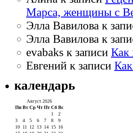
Марса, женщины с В
Элла Вавилова к зап
Элла Вавилова к зап
evabaks к записи
Как 
Евгений к записи
Как
календарь
Август 2026
Пн
Вт
Ср
Чт
Пт
Сб
Вс
1
2
3
4
5
6
7
8
9
10
11
12
13
14
15
16